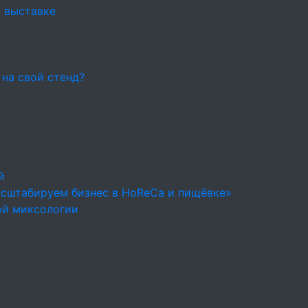
в выставке
 на свой стенд?
й
асштабируем бизнес в HoReCa и пищёвке»
ой миксологии