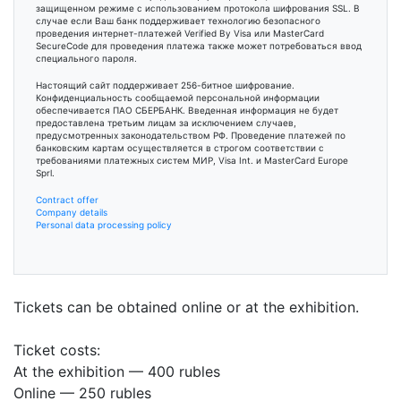
защищенном режиме с использованием протокола шифрования SSL. В
случае если Ваш банк поддерживает технологию безопасного
проведения интернет-платежей Verified By Visa или MasterCard
SecureCode для проведения платежа также может потребоваться ввод
специального пароля.
Настоящий сайт поддерживает 256-битное шифрование.
Конфиденциальность сообщаемой персональной информации
обеспечивается ПАО СБЕРБАНК. Введенная информация не будет
предоставлена третьим лицам за исключением случаев,
предусмотренных законодательством РФ. Проведение платежей по
банковским картам осуществляется в строгом соответствии с
требованиями платежных систем МИР, Visa Int. и MasterCard Europe
Sprl.
Contract offer
Company details
Personal data processing policy
Tickets can be obtained online or at the exhibition.
Ticket costs:
At the exhibition — 400 rubles
Online — 250 rubles